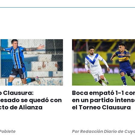
 Clausura:
Boca empató 1-1 co
esado se quedó con
en un partido intens
icto de Alianza
el Torneo Clausura
 Poblete
Por
Redacción Diario de Cuy