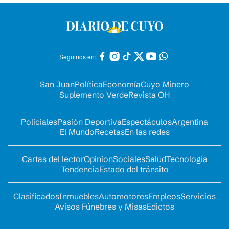
Seguinos en:
San Juan
Política
Economía
Cuyo Minero
Suplemento Verde
Revista OH
Policiales
Pasión Deportiva
Espectáculos
Argentina
El Mundo
Recetas
En las redes
Cartas del lector
Opinion
Sociales
Salud
Tecnología
Tendencia
Estado del tránsito
Clasificados
Inmuebles
Automotores
Empleos
Servicios
Avisos Fúnebres y Misas
Edictos