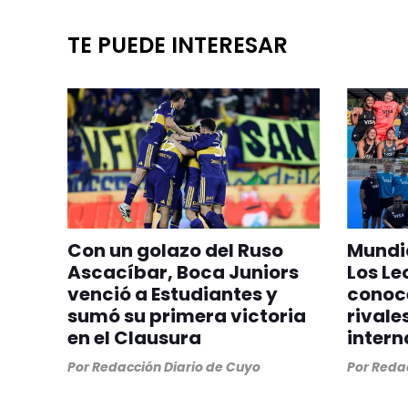
TE PUEDE INTERESAR
Con un golazo del Ruso
Mundia
Ascacíbar, Boca Juniors
Los Le
venció a Estudiantes y
conoc
sumó su primera victoria
rivale
en el Clausura
intern
Por
Redacción Diario de Cuyo
Por
Redac