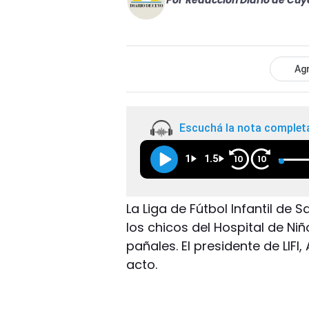
Por
Redacción Diario de Cuy
Agr
Escuchá la nota complet
1
1.5
10
10
La Liga de Fútbol Infantil d
los chicos del Hospital de Ni
pañales. El presidente de LIF
acto.