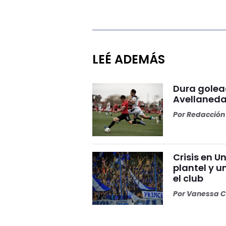
LEÉ ADEMÁS
Dura golea
Avellaneda
Por
Redacción 
Crisis en U
plantel y u
el club
Por
Vanessa C