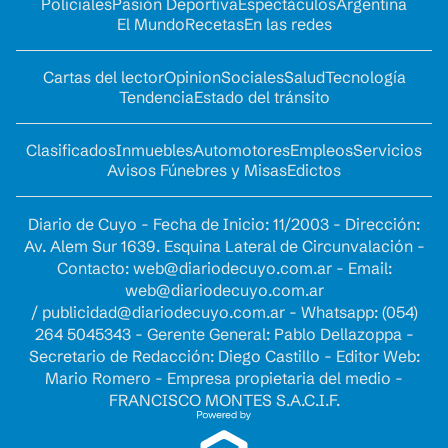
Policiales
Pasión Deportiva
Espectáculos
Argentina
El Mundo
Recetas
En las redes
Cartas del lector
Opinion
Sociales
Salud
Tecnología
Tendencia
Estado del tránsito
Clasificados
Inmuebles
Automotores
Empleos
Servicios
Avisos Fúnebres y Misas
Edictos
Diario de Cuyo - Fecha de Inicio: 11/2003 - Dirección:
Av. Alem Sur 1639. Esquina Lateral de Circunvalación -
Contacto:
web@diariodecuyo.com.ar
- Email:
web@diariodecuyo.com.ar
/
publicidad@diariodecuyo.com.ar
-
Whatsapp: (054)
264 5045343 - Gerente General: Pablo Dellazoppa -
Secretario de Redacción: Diego Castillo - Editor Web:
Mario Romero - Empresa propietaria del medio -
FRANCISCO MONTES S.A.C.I.F.