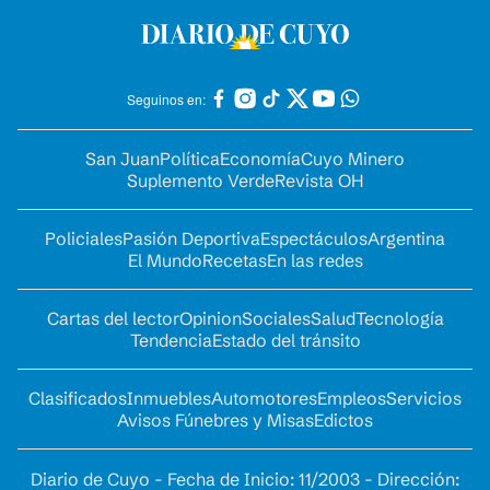
Seguinos en:
San Juan
Política
Economía
Cuyo Minero
Suplemento Verde
Revista OH
Policiales
Pasión Deportiva
Espectáculos
Argentina
El Mundo
Recetas
En las redes
Cartas del lector
Opinion
Sociales
Salud
Tecnología
Tendencia
Estado del tránsito
Clasificados
Inmuebles
Automotores
Empleos
Servicios
Avisos Fúnebres y Misas
Edictos
Diario de Cuyo - Fecha de Inicio: 11/2003 - Dirección: