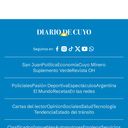
Seguinos en:
San Juan
Política
Economía
Cuyo Minero
Suplemento Verde
Revista OH
Policiales
Pasión Deportiva
Espectáculos
Argentina
El Mundo
Recetas
En las redes
Cartas del lector
Opinion
Sociales
Salud
Tecnología
Tendencia
Estado del tránsito
Clasificados
Inmuebles
Automotores
Empleos
Servicios