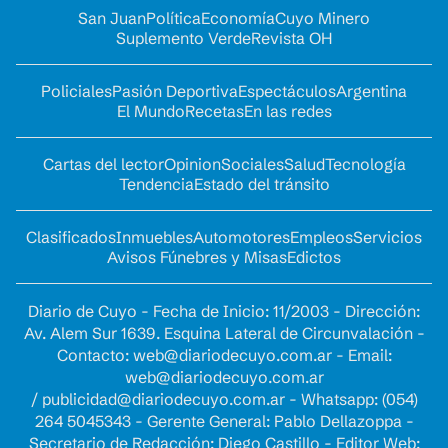
San Juan
Política
Economía
Cuyo Minero
Suplemento Verde
Revista OH
Policiales
Pasión Deportiva
Espectáculos
Argentina
El Mundo
Recetas
En las redes
Cartas del lector
Opinion
Sociales
Salud
Tecnología
Tendencia
Estado del tránsito
Clasificados
Inmuebles
Automotores
Empleos
Servicios
Avisos Fúnebres y Misas
Edictos
Diario de Cuyo - Fecha de Inicio: 11/2003 - Dirección:
Av. Alem Sur 1639. Esquina Lateral de Circunvalación -
Contacto:
web@diariodecuyo.com.ar
- Email:
web@diariodecuyo.com.ar
/
publicidad@diariodecuyo.com.ar
-
Whatsapp: (054)
264 5045343 - Gerente General: Pablo Dellazoppa -
Secretario de Redacción: Diego Castillo - Editor Web: