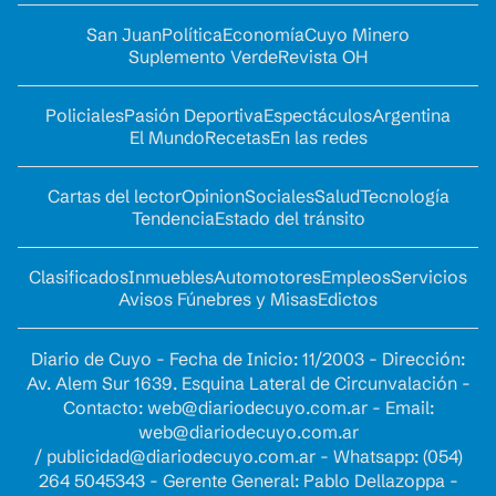
San Juan
Política
Economía
Cuyo Minero
Suplemento Verde
Revista OH
Policiales
Pasión Deportiva
Espectáculos
Argentina
El Mundo
Recetas
En las redes
Cartas del lector
Opinion
Sociales
Salud
Tecnología
Tendencia
Estado del tránsito
Clasificados
Inmuebles
Automotores
Empleos
Servicios
Avisos Fúnebres y Misas
Edictos
Diario de Cuyo - Fecha de Inicio: 11/2003 - Dirección:
Av. Alem Sur 1639. Esquina Lateral de Circunvalación -
Contacto:
web@diariodecuyo.com.ar
- Email:
web@diariodecuyo.com.ar
/
publicidad@diariodecuyo.com.ar
-
Whatsapp: (054)
264 5045343 - Gerente General: Pablo Dellazoppa -