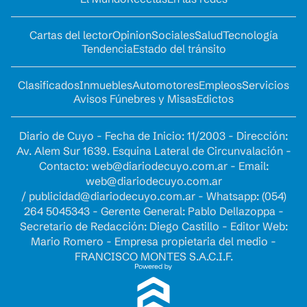
Cartas del lector
Opinion
Sociales
Salud
Tecnología
Tendencia
Estado del tránsito
Clasificados
Inmuebles
Automotores
Empleos
Servicios
Avisos Fúnebres y Misas
Edictos
Diario de Cuyo - Fecha de Inicio: 11/2003 - Dirección:
Av. Alem Sur 1639. Esquina Lateral de Circunvalación -
Contacto:
web@diariodecuyo.com.ar
- Email:
web@diariodecuyo.com.ar
/
publicidad@diariodecuyo.com.ar
-
Whatsapp: (054)
264 5045343 - Gerente General: Pablo Dellazoppa -
Secretario de Redacción: Diego Castillo - Editor Web:
Mario Romero - Empresa propietaria del medio -
FRANCISCO MONTES S.A.C.I.F.