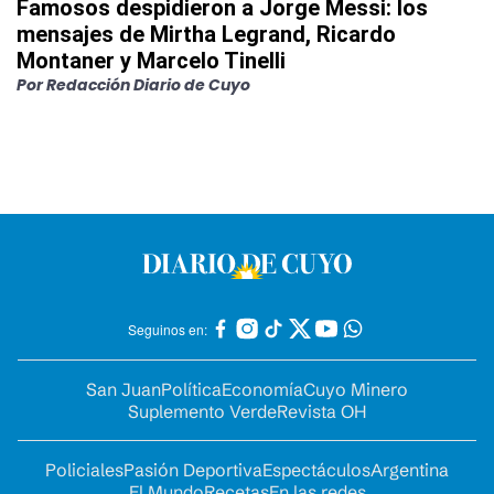
Famosos despidieron a Jorge Messi: los
mensajes de Mirtha Legrand, Ricardo
Montaner y Marcelo Tinelli
Por
Redacción Diario de Cuyo
Seguinos en:
San Juan
Política
Economía
Cuyo Minero
Suplemento Verde
Revista OH
Policiales
Pasión Deportiva
Espectáculos
Argentina
El Mundo
Recetas
En las redes