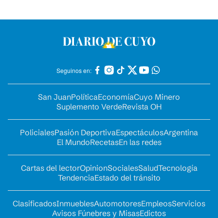
Seguinos en:
San Juan
Política
Economía
Cuyo Minero
Suplemento Verde
Revista OH
Policiales
Pasión Deportiva
Espectáculos
Argentina
El Mundo
Recetas
En las redes
Cartas del lector
Opinion
Sociales
Salud
Tecnología
Tendencia
Estado del tránsito
Clasificados
Inmuebles
Automotores
Empleos
Servicios
Avisos Fúnebres y Misas
Edictos