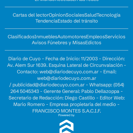
Cartas del lector
Opinion
Sociales
Salud
Tecnología
Tendencia
Estado del tránsito
Clasificados
Inmuebles
Automotores
Empleos
Servicios
Avisos Fúnebres y Misas
Edictos
Diario de Cuyo - Fecha de Inicio: 11/2003 - Dirección:
Av. Alem Sur 1639. Esquina Lateral de Circunvalación -
Contacto:
web@diariodecuyo.com.ar
- Email:
web@diariodecuyo.com.ar
/
publicidad@diariodecuyo.com.ar
-
Whatsapp: (054)
264 5045343 - Gerente General: Pablo Dellazoppa -
Secretario de Redacción: Diego Castillo - Editor Web:
Mario Romero - Empresa propietaria del medio -
FRANCISCO MONTES S.A.C.I.F.