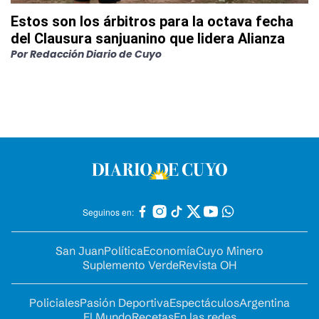
Estos son los árbitros para la octava fecha
del Clausura sanjuanino que lidera Alianza
Por
Redacción Diario de Cuyo
Seguinos en:
San Juan
Política
Economía
Cuyo Minero
Suplemento Verde
Revista OH
Policiales
Pasión Deportiva
Espectáculos
Argentina
El Mundo
Recetas
En las redes