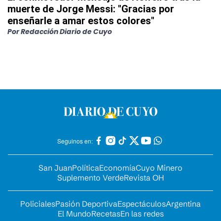
muerte de Jorge Messi: "Gracias por
enseñarle a amar estos colores"
Por
Redacción Diario de Cuyo
Seguinos en:
San Juan
Política
Economía
Cuyo Minero
Suplemento Verde
Revista OH
Policiales
Pasión Deportiva
Espectáculos
Argentina
El Mundo
Recetas
En las redes