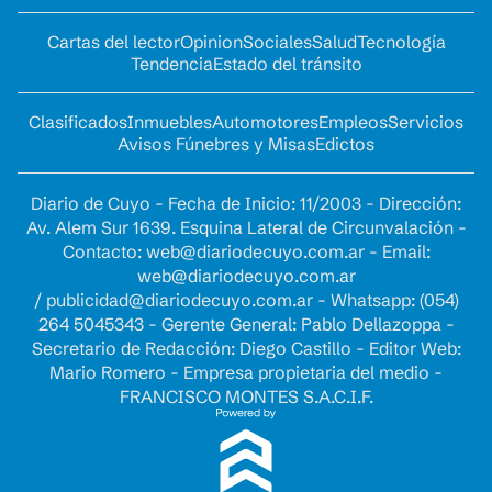
Cartas del lector
Opinion
Sociales
Salud
Tecnología
Tendencia
Estado del tránsito
Clasificados
Inmuebles
Automotores
Empleos
Servicios
Avisos Fúnebres y Misas
Edictos
Diario de Cuyo - Fecha de Inicio: 11/2003 - Dirección:
Av. Alem Sur 1639. Esquina Lateral de Circunvalación -
Contacto:
web@diariodecuyo.com.ar
- Email:
web@diariodecuyo.com.ar
/
publicidad@diariodecuyo.com.ar
-
Whatsapp: (054)
264 5045343 - Gerente General: Pablo Dellazoppa -
Secretario de Redacción: Diego Castillo - Editor Web:
Mario Romero - Empresa propietaria del medio -
FRANCISCO MONTES S.A.C.I.F.