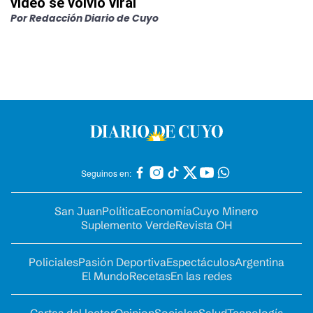
video se volvió viral
Por
Redacción Diario de Cuyo
Seguinos en:
San Juan
Política
Economía
Cuyo Minero
Suplemento Verde
Revista OH
Policiales
Pasión Deportiva
Espectáculos
Argentina
El Mundo
Recetas
En las redes