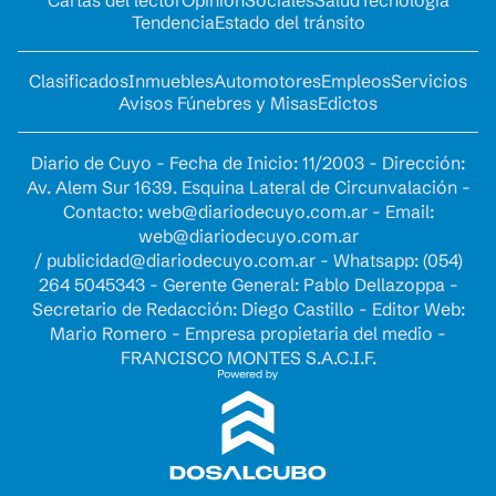
Cartas del lector
Opinion
Sociales
Salud
Tecnología
Tendencia
Estado del tránsito
Clasificados
Inmuebles
Automotores
Empleos
Servicios
Avisos Fúnebres y Misas
Edictos
Diario de Cuyo - Fecha de Inicio: 11/2003 - Dirección:
Av. Alem Sur 1639. Esquina Lateral de Circunvalación -
Contacto:
web@diariodecuyo.com.ar
- Email:
web@diariodecuyo.com.ar
/
publicidad@diariodecuyo.com.ar
-
Whatsapp: (054)
264 5045343 - Gerente General: Pablo Dellazoppa -
Secretario de Redacción: Diego Castillo - Editor Web:
Mario Romero - Empresa propietaria del medio -
FRANCISCO MONTES S.A.C.I.F.