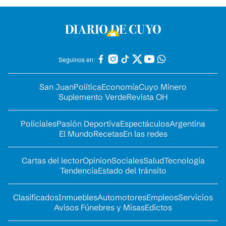
Seguinos en:
San Juan
Política
Economía
Cuyo Minero
Suplemento Verde
Revista OH
Policiales
Pasión Deportiva
Espectáculos
Argentina
El Mundo
Recetas
En las redes
Cartas del lector
Opinion
Sociales
Salud
Tecnología
Tendencia
Estado del tránsito
Clasificados
Inmuebles
Automotores
Empleos
Servicios
Avisos Fúnebres y Misas
Edictos