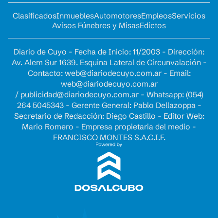
Clasificados
Inmuebles
Automotores
Empleos
Servicios
Avisos Fúnebres y Misas
Edictos
Diario de Cuyo - Fecha de Inicio: 11/2003 - Dirección:
Av. Alem Sur 1639. Esquina Lateral de Circunvalación -
Contacto:
web@diariodecuyo.com.ar
- Email:
web@diariodecuyo.com.ar
/
publicidad@diariodecuyo.com.ar
-
Whatsapp: (054)
264 5045343 - Gerente General: Pablo Dellazoppa -
Secretario de Redacción: Diego Castillo - Editor Web:
Mario Romero - Empresa propietaria del medio -
FRANCISCO MONTES S.A.C.I.F.