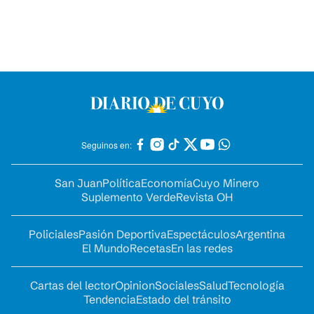
Seguinos en:
San Juan
Política
Economía
Cuyo Minero
Suplemento Verde
Revista OH
Policiales
Pasión Deportiva
Espectáculos
Argentina
El Mundo
Recetas
En las redes
Cartas del lector
Opinion
Sociales
Salud
Tecnología
Tendencia
Estado del tránsito