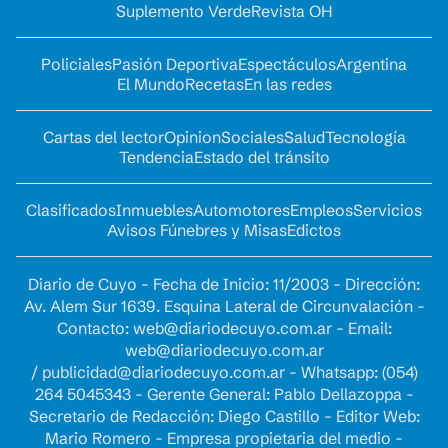
Suplemento Verde
Revista OH
Policiales
Pasión Deportiva
Espectáculos
Argentina
El Mundo
Recetas
En las redes
Cartas del lector
Opinion
Sociales
Salud
Tecnología
Tendencia
Estado del tránsito
Clasificados
Inmuebles
Automotores
Empleos
Servicios
Avisos Fúnebres y Misas
Edictos
Diario de Cuyo - Fecha de Inicio: 11/2003 - Dirección:
Av. Alem Sur 1639. Esquina Lateral de Circunvalación -
Contacto:
web@diariodecuyo.com.ar
- Email:
web@diariodecuyo.com.ar
/
publicidad@diariodecuyo.com.ar
-
Whatsapp: (054)
264 5045343 - Gerente General: Pablo Dellazoppa -
Secretario de Redacción: Diego Castillo - Editor Web:
Mario Romero - Empresa propietaria del medio -