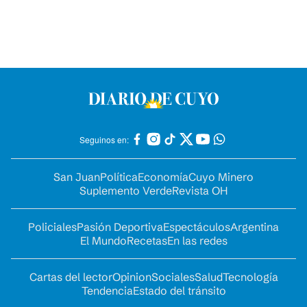
Seguinos en:
San Juan
Política
Economía
Cuyo Minero
Suplemento Verde
Revista OH
Policiales
Pasión Deportiva
Espectáculos
Argentina
El Mundo
Recetas
En las redes
Cartas del lector
Opinion
Sociales
Salud
Tecnología
Tendencia
Estado del tránsito