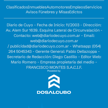
Clasificados
Inmuebles
Automotores
Empleos
Servicios
Avisos Fúnebres y Misas
Edictos
Diario de Cuyo - Fecha de Inicio: 11/2003 - Dirección:
Av. Alem Sur 1639. Esquina Lateral de Circunvalación -
Contacto:
web@diariodecuyo.com.ar
- Email:
web@diariodecuyo.com.ar
/
publicidad@diariodecuyo.com.ar
-
Whatsapp: (054)
264 5045343 - Gerente General: Pablo Dellazoppa -
Secretario de Redacción: Diego Castillo - Editor Web:
Mario Romero - Empresa propietaria del medio -
FRANCISCO MONTES S.A.C.I.F.