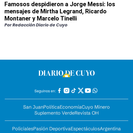
Famosos despidieron a Jorge Messi: los
mensajes de Mirtha Legrand, Ricardo
Montaner y Marcelo Tinelli
Por
Redacción Diario de Cuyo
Seguinos en:
San Juan
Política
Economía
Cuyo Minero
Suplemento Verde
Revista OH
Policiales
Pasión Deportiva
Espectáculos
Argentina