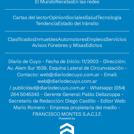
El Mundo
Recetas
En las redes
Cartas del lector
Opinion
Sociales
Salud
Tecnología
Tendencia
Estado del tránsito
Clasificados
Inmuebles
Automotores
Empleos
Servicios
Avisos Fúnebres y Misas
Edictos
Diario de Cuyo - Fecha de Inicio: 11/2003 - Dirección:
Av. Alem Sur 1639. Esquina Lateral de Circunvalación -
Contacto:
web@diariodecuyo.com.ar
- Email:
web@diariodecuyo.com.ar
/
publicidad@diariodecuyo.com.ar
-
Whatsapp: (054)
264 5045343 - Gerente General: Pablo Dellazoppa -
Secretario de Redacción: Diego Castillo - Editor Web:
Mario Romero - Empresa propietaria del medio -
FRANCISCO MONTES S.A.C.I.F.