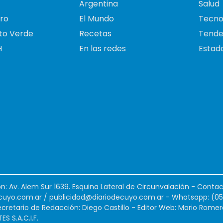
Argentina
Salud
ro
El Mundo
Tecno
to Verde
Recetas
Tende
H
En las redes
Estado
ión: Av. Alem Sur 1639. Esquina Lateral de Circunvalación - Contac
cuyo.com.ar
/
publicidad@diariodecuyo.com.ar
-
Whatsapp: (0
cretario de Redacción: Diego Castillo - Editor Web: Mario Romer
 S.A.C.I.F.