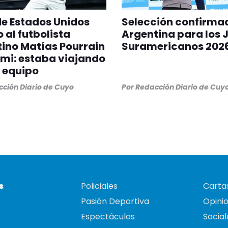
 de Estados Unidos
Selección confirma
 al futbolista
Argentina para los 
ino Matías Pourrain
Suramericanos 202
mi: estaba viajando
 equipo
ción Diario de Cuyo
Por
Redacción Diario de Cuy
s
Policiales
Cartas
Pasión Deportiva
Opini
Espectáculos
Social