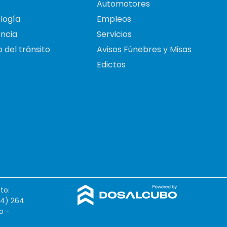
Automotores
logía
Empleos
ncia
Servicios
 del tránsito
Avisos Fúnebres y Misas
Edictos
to:
54) 264
o -