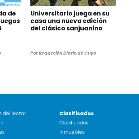
da de
Universitario juega en su
Juegos
casa una nueva edición
6
del clásico sanjuanino
o
Por
Redacción Diario de Cuyo
 del lector
Clasificados
on
Clasificados
es
Inmuebles