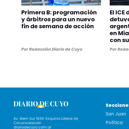
Primera B: programación
El ICE
y árbitros para un nuevo
detuvo
fin de semana de acción
argent
en Mia
con su
Por
Redacción Diario de Cuyo
Por
Redac
Seccione
San Juan
Av. Alem Sur 1639. Esquina Lateral de
Política
Circunvalación
diariodecuyo.com.ar