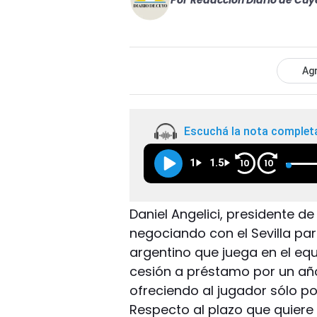
Por
Redacción Diario de Cuy
Agr
Escuchá la nota complet
1
1.5
10
10
Daniel Angelici, presidente de
negociando con el Sevilla par
argentino que juega en el equ
cesión a préstamo por un año
ofreciendo al jugador sólo po
Respecto al plazo que quiere