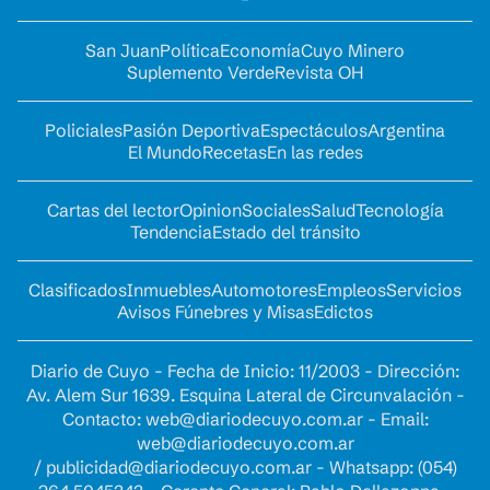
San Juan
Política
Economía
Cuyo Minero
Suplemento Verde
Revista OH
Policiales
Pasión Deportiva
Espectáculos
Argentina
El Mundo
Recetas
En las redes
Cartas del lector
Opinion
Sociales
Salud
Tecnología
Tendencia
Estado del tránsito
Clasificados
Inmuebles
Automotores
Empleos
Servicios
Avisos Fúnebres y Misas
Edictos
Diario de Cuyo - Fecha de Inicio: 11/2003 - Dirección:
Av. Alem Sur 1639. Esquina Lateral de Circunvalación -
Contacto:
web@diariodecuyo.com.ar
- Email:
web@diariodecuyo.com.ar
/
publicidad@diariodecuyo.com.ar
-
Whatsapp: (054)