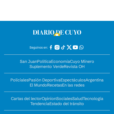
Seguinos en:
San Juan
Política
Economía
Cuyo Minero
Suplemento Verde
Revista OH
Policiales
Pasión Deportiva
Espectáculos
Argentina
El Mundo
Recetas
En las redes
Cartas del lector
Opinion
Sociales
Salud
Tecnología
Tendencia
Estado del tránsito