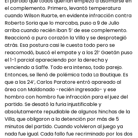
El partido que todos querían empezó a asomarse en
el complemento. Primero, levantó temperatura
cuando Wilson Ruarte, en evidente infracción contra
Roberto Soria que lo marcaba, puso a 9 de Julio
arriba cuando recién iban 5’ de ese complemento.
Reaccionó a puro corazón la Villa y se desprotegió
atrás. Esa postura casi le cuesta todo pero se
reacomodó, buscó el empate y a los 21’ Gaetán puso
el 1-1 parcial apareciendo por la derecha y
venciendo a Saffe. Todo era intenso, todo parejo.
Entonces, se llenó de polémica toda La Boutique. Es
que a los 24’, Carlos Paratore entró apareado al
área con Maldonado -recién ingresado- y ese
hombro con hombro fue infracción para el juez del
partido. Se desató la furia injustificable y
absolutamente repudiable de algunos hinchas de la
Villa, que obligaron a la detención por más de 5
minutos del partido. Cuando volvieron al juego ya
nada fue igual. Cada fallo fue recriminado por los dos