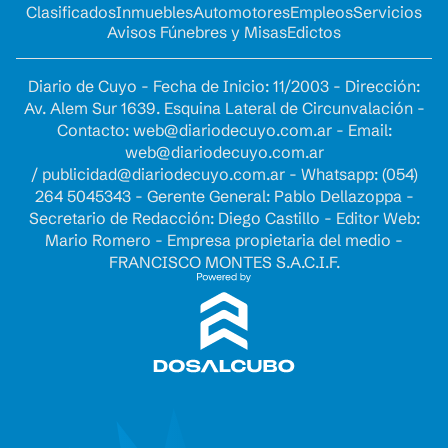
Clasificados
Inmuebles
Automotores
Empleos
Servicios
Avisos Fúnebres y Misas
Edictos
Diario de Cuyo - Fecha de Inicio: 11/2003 - Dirección:
Av. Alem Sur 1639. Esquina Lateral de Circunvalación -
Contacto:
web@diariodecuyo.com.ar
- Email:
web@diariodecuyo.com.ar
/
publicidad@diariodecuyo.com.ar
-
Whatsapp: (054)
264 5045343 - Gerente General: Pablo Dellazoppa -
Secretario de Redacción: Diego Castillo - Editor Web:
Mario Romero - Empresa propietaria del medio -
FRANCISCO MONTES S.A.C.I.F.