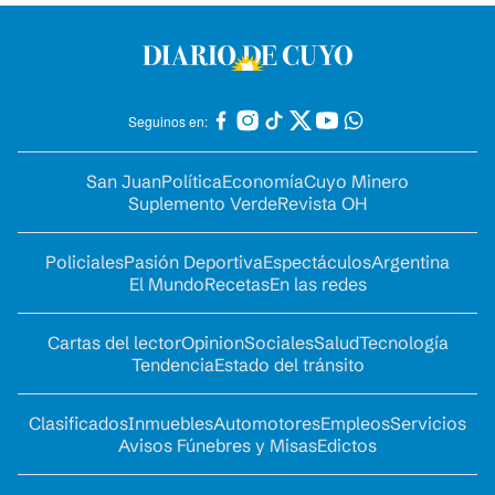
Seguinos en:
San Juan
Política
Economía
Cuyo Minero
Suplemento Verde
Revista OH
Policiales
Pasión Deportiva
Espectáculos
Argentina
El Mundo
Recetas
En las redes
Cartas del lector
Opinion
Sociales
Salud
Tecnología
Tendencia
Estado del tránsito
Clasificados
Inmuebles
Automotores
Empleos
Servicios
Avisos Fúnebres y Misas
Edictos