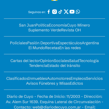
Seguinos en:
San Juan
Política
Economía
Cuyo Minero
Suplemento Verde
Revista OH
Policiales
Pasión Deportiva
Espectáculos
Argentina
El Mundo
Recetas
En las redes
Cartas del lector
Opinion
Sociales
Salud
Tecnología
Tendencia
Estado del tránsito
Clasificados
Inmuebles
Automotores
Empleos
Servicios
Avisos Fúnebres y Misas
Edictos
Diario de Cuyo - Fecha de Inicio: 11/2003 - Dirección:
Av. Alem Sur 1639. Esquina Lateral de Circunvalación -
Contacto:
web@diariodecuyo.com.ar
- Email: