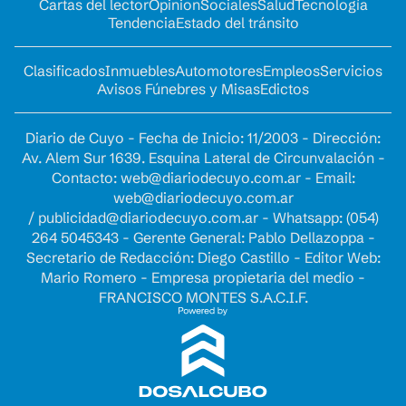
Cartas del lector
Opinion
Sociales
Salud
Tecnología
Tendencia
Estado del tránsito
Clasificados
Inmuebles
Automotores
Empleos
Servicios
Avisos Fúnebres y Misas
Edictos
Diario de Cuyo - Fecha de Inicio: 11/2003 - Dirección:
Av. Alem Sur 1639. Esquina Lateral de Circunvalación -
Contacto:
web@diariodecuyo.com.ar
- Email:
web@diariodecuyo.com.ar
/
publicidad@diariodecuyo.com.ar
-
Whatsapp: (054)
264 5045343 - Gerente General: Pablo Dellazoppa -
Secretario de Redacción: Diego Castillo - Editor Web:
Mario Romero - Empresa propietaria del medio -
FRANCISCO MONTES S.A.C.I.F.