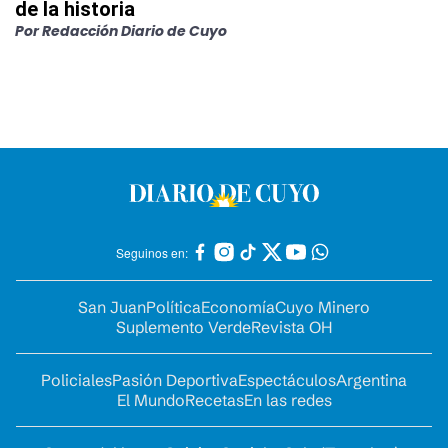
de la historia
Por
Redacción Diario de Cuyo
Seguinos en:
San Juan
Política
Economía
Cuyo Minero
Suplemento Verde
Revista OH
Policiales
Pasión Deportiva
Espectáculos
Argentina
El Mundo
Recetas
En las redes