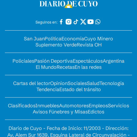
Seguinos en:
San Juan
Política
Economía
Cuyo Minero
Suplemento Verde
Revista OH
Policiales
Pasión Deportiva
Espectáculos
Argentina
El Mundo
Recetas
En las redes
Cartas del lector
Opinion
Sociales
Salud
Tecnología
Tendencia
Estado del tránsito
Clasificados
Inmuebles
Automotores
Empleos
Servicios
Avisos Fúnebres y Misas
Edictos
Diario de Cuyo - Fecha de Inicio: 11/2003 - Dirección:
Av. Alem Sur 1639. Esquina Lateral de Circunvalación -