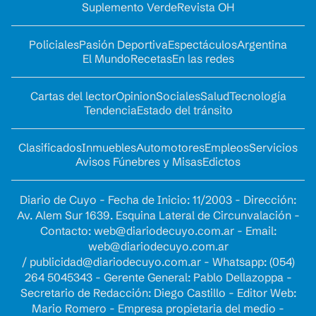
Suplemento Verde
Revista OH
Policiales
Pasión Deportiva
Espectáculos
Argentina
El Mundo
Recetas
En las redes
Cartas del lector
Opinion
Sociales
Salud
Tecnología
Tendencia
Estado del tránsito
Clasificados
Inmuebles
Automotores
Empleos
Servicios
Avisos Fúnebres y Misas
Edictos
Diario de Cuyo - Fecha de Inicio: 11/2003 - Dirección:
Av. Alem Sur 1639. Esquina Lateral de Circunvalación -
Contacto:
web@diariodecuyo.com.ar
- Email:
web@diariodecuyo.com.ar
/
publicidad@diariodecuyo.com.ar
-
Whatsapp: (054)
264 5045343 - Gerente General: Pablo Dellazoppa -
Secretario de Redacción: Diego Castillo - Editor Web:
Mario Romero - Empresa propietaria del medio -