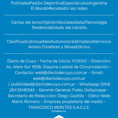
Policiales
Pasión Deportiva
Espectáculos
Argentina
El Mundo
Recetas
En las redes
Cartas del lector
Opinion
Sociales
Salud
Tecnología
Tendencia
Estado del tránsito
Clasificados
Inmuebles
Automotores
Empleos
Servicios
Avisos Fúnebres y Misas
Edictos
Diario de Cuyo - Fecha de Inicio: 11/2003 - Dirección:
Av. Alem Sur 1639. Esquina Lateral de Circunvalación -
Contacto:
web@diariodecuyo.com.ar
- Email:
web@diariodecuyo.com.ar
/
publicidad@diariodecuyo.com.ar
-
Whatsapp: (054)
264 5045343 - Gerente General: Pablo Dellazoppa -
Secretario de Redacción: Diego Castillo - Editor Web:
Mario Romero - Empresa propietaria del medio -
FRANCISCO MONTES S.A.C.I.F.