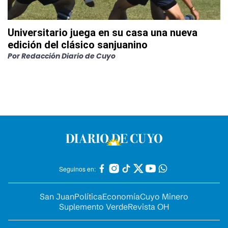
Universitario juega en su casa una nueva
edición del clásico sanjuanino
Por
Redacción Diario de Cuyo
Seguinos en:
San Juan
Política
Economía
Cuyo Minero
Suplemento Verde
Revista OH