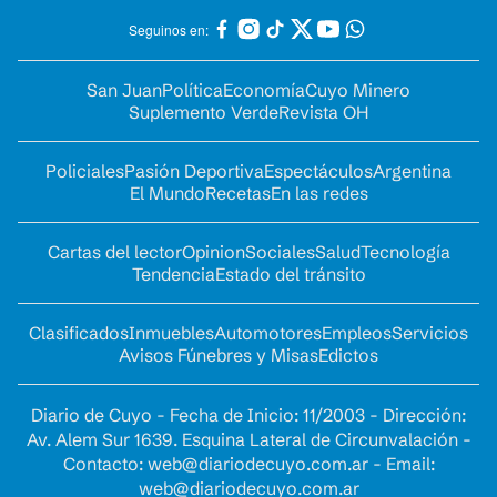
Seguinos en:
San Juan
Política
Economía
Cuyo Minero
Suplemento Verde
Revista OH
Policiales
Pasión Deportiva
Espectáculos
Argentina
El Mundo
Recetas
En las redes
Cartas del lector
Opinion
Sociales
Salud
Tecnología
Tendencia
Estado del tránsito
Clasificados
Inmuebles
Automotores
Empleos
Servicios
Avisos Fúnebres y Misas
Edictos
Diario de Cuyo - Fecha de Inicio: 11/2003 - Dirección:
Av. Alem Sur 1639. Esquina Lateral de Circunvalación -
Contacto:
web@diariodecuyo.com.ar
- Email:
web@diariodecuyo.com.ar