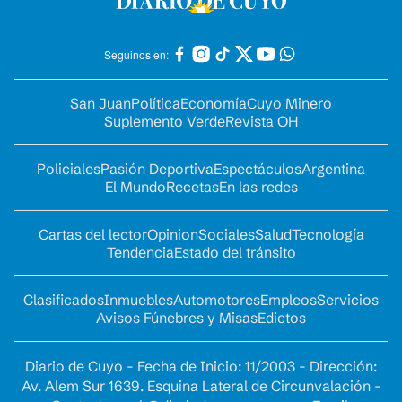
Seguinos en:
San Juan
Política
Economía
Cuyo Minero
Suplemento Verde
Revista OH
Policiales
Pasión Deportiva
Espectáculos
Argentina
El Mundo
Recetas
En las redes
Cartas del lector
Opinion
Sociales
Salud
Tecnología
Tendencia
Estado del tránsito
Clasificados
Inmuebles
Automotores
Empleos
Servicios
Avisos Fúnebres y Misas
Edictos
Diario de Cuyo - Fecha de Inicio: 11/2003 - Dirección:
Av. Alem Sur 1639. Esquina Lateral de Circunvalación -