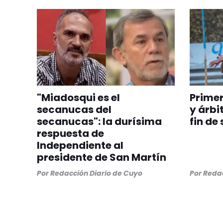
"Miadosqui es el
Prime
secanucas del
y árbi
secanucas": la durísima
fin de
respuesta de
Independiente al
presidente de San Martín
Por
Redacción Diario de Cuyo
Por
Redac