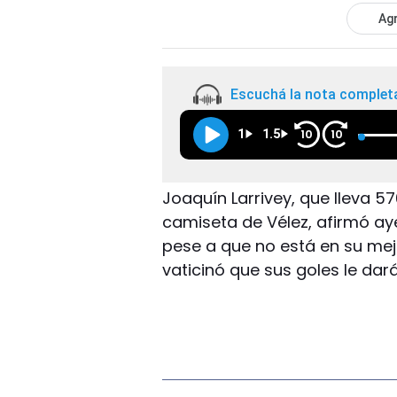
Agr
Escuchá la nota complet
1
1.5
10
10
Joaquín Larrivey, que lleva 57
camiseta de Vélez, afirmó aye
pese a que no está en su mej
vaticinó que sus goles le darán