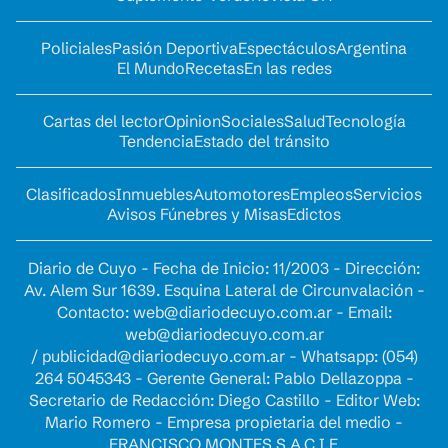
Policiales
Pasión Deportiva
Espectáculos
Argentina
El Mundo
Recetas
En las redes
Cartas del lector
Opinion
Sociales
Salud
Tecnología
Tendencia
Estado del tránsito
Clasificados
Inmuebles
Automotores
Empleos
Servicios
Avisos Fúnebres y Misas
Edictos
Diario de Cuyo - Fecha de Inicio: 11/2003 - Dirección:
Av. Alem Sur 1639. Esquina Lateral de Circunvalación -
Contacto:
web@diariodecuyo.com.ar
- Email:
web@diariodecuyo.com.ar
/
publicidad@diariodecuyo.com.ar
-
Whatsapp: (054)
264 5045343 - Gerente General: Pablo Dellazoppa -
Secretario de Redacción: Diego Castillo - Editor Web:
Mario Romero - Empresa propietaria del medio -
FRANCISCO MONTES S.A.C.I.F.