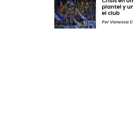
Crisis en U
plantel y u
el club
Por
Vanessa C