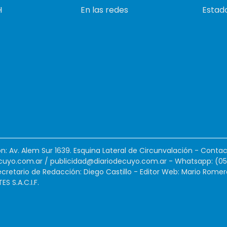
H
En las redes
Estado
ión: Av. Alem Sur 1639. Esquina Lateral de Circunvalación - Contac
cuyo.com.ar
/
publicidad@diariodecuyo.com.ar
-
Whatsapp: (0
cretario de Redacción: Diego Castillo - Editor Web: Mario Romer
 S.A.C.I.F.