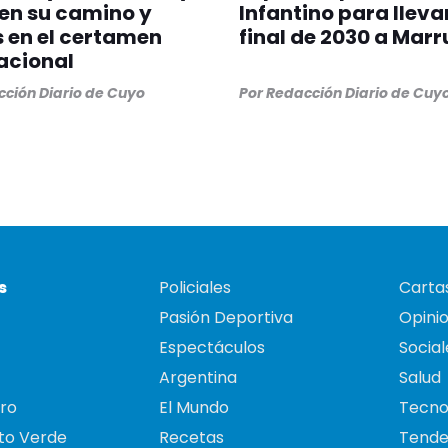
en su camino y
Infantino para llevar
s en el certamen
final de 2030 a Mar
acional
ción Diario de Cuyo
Por
Redacción Diario de Cuy
s
Policiales
Cartas
Pasión Deportiva
Opini
Espectáculos
Social
Argentina
Salud
ro
El Mundo
Tecno
to Verde
Recetas
Tende