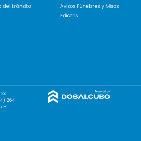
 del tránsito
Avisos Fúnebres y Misas
Edictos
to:
54) 264
o -