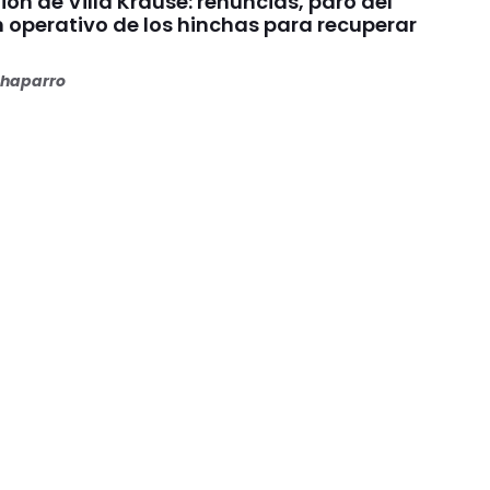
nión de Villa Krause: renuncias, paro del
n operativo de los hinchas para recuperar
haparro