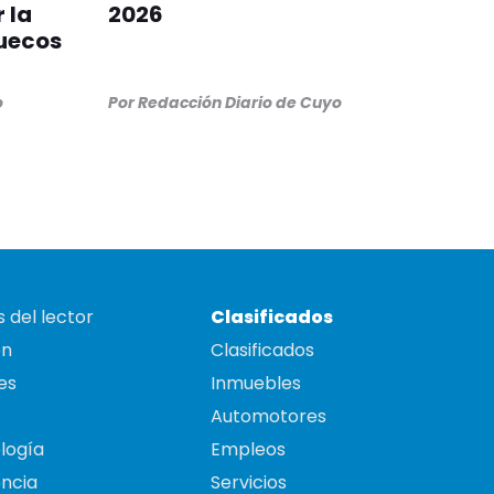
 la
2026
ruecos
o
Por
Redacción Diario de Cuyo
 del lector
Clasificados
on
Clasificados
es
Inmuebles
Automotores
logía
Empleos
ncia
Servicios