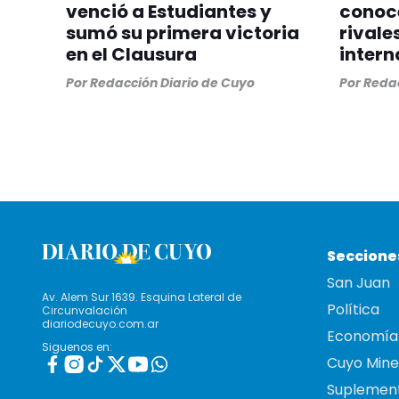
venció a Estudiantes y
conoc
sumó su primera victoria
rivale
en el Clausura
intern
Por
Redacción Diario de Cuyo
Por
Redac
Seccione
San Juan
Av. Alem Sur 1639. Esquina Lateral de
Política
Circunvalación
diariodecuyo.com.ar
Economía
Siguenos en:
Cuyo Mine
Suplemen