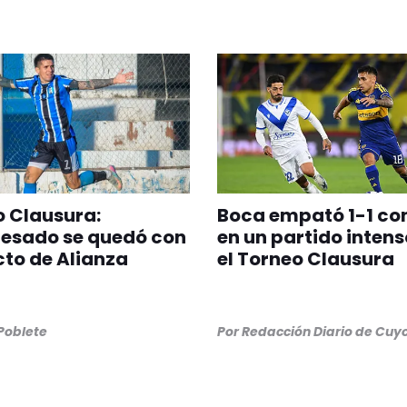
 Clausura:
Boca empató 1-1 co
esado se quedó con
en un partido intens
icto de Alianza
el Torneo Clausura
 Poblete
Por
Redacción Diario de Cuy