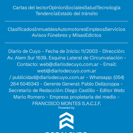
Cartas del lector
Opinion
Sociales
Salud
Tecnología
Tendencia
Estado del tránsito
Clasificados
Inmuebles
Automotores
Empleos
Servicios
Avisos Fúnebres y Misas
Edictos
Diario de Cuyo - Fecha de Inicio: 11/2003 - Dirección:
Av. Alem Sur 1639. Esquina Lateral de Circunvalación -
Contacto:
web@diariodecuyo.com.ar
- Email:
web@diariodecuyo.com.ar
/
publicidad@diariodecuyo.com.ar
-
Whatsapp: (054)
264 5045343 - Gerente General: Pablo Dellazoppa -
Secretario de Redacción: Diego Castillo - Editor Web:
Mario Romero - Empresa propietaria del medio -
FRANCISCO MONTES S.A.C.I.F.