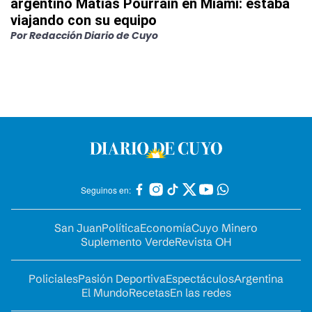
argentino Matías Pourrain en Miami: estaba
viajando con su equipo
Por
Redacción Diario de Cuyo
Seguinos en:
San Juan
Política
Economía
Cuyo Minero
Suplemento Verde
Revista OH
Policiales
Pasión Deportiva
Espectáculos
Argentina
El Mundo
Recetas
En las redes