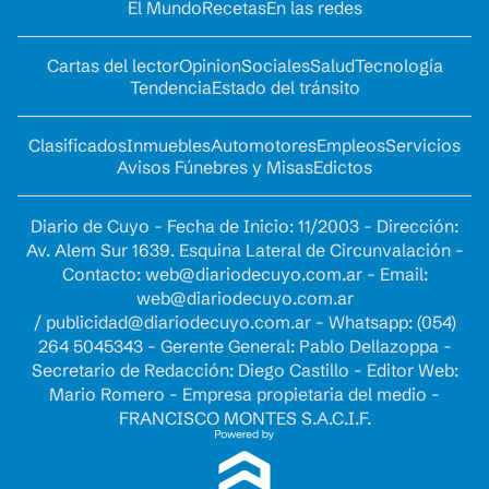
El Mundo
Recetas
En las redes
Cartas del lector
Opinion
Sociales
Salud
Tecnología
Tendencia
Estado del tránsito
Clasificados
Inmuebles
Automotores
Empleos
Servicios
Avisos Fúnebres y Misas
Edictos
Diario de Cuyo - Fecha de Inicio: 11/2003 - Dirección:
Av. Alem Sur 1639. Esquina Lateral de Circunvalación -
Contacto:
web@diariodecuyo.com.ar
- Email:
web@diariodecuyo.com.ar
/
publicidad@diariodecuyo.com.ar
-
Whatsapp: (054)
264 5045343 - Gerente General: Pablo Dellazoppa -
Secretario de Redacción: Diego Castillo - Editor Web:
Mario Romero - Empresa propietaria del medio -
FRANCISCO MONTES S.A.C.I.F.