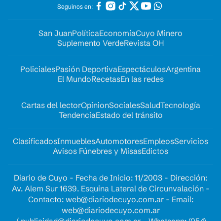
Seguinos en:
San Juan
Política
Economía
Cuyo Minero
Suplemento Verde
Revista OH
Policiales
Pasión Deportiva
Espectáculos
Argentina
El Mundo
Recetas
En las redes
Cartas del lector
Opinion
Sociales
Salud
Tecnología
Tendencia
Estado del tránsito
Clasificados
Inmuebles
Automotores
Empleos
Servicios
Avisos Fúnebres y Misas
Edictos
Diario de Cuyo - Fecha de Inicio: 11/2003 - Dirección:
Av. Alem Sur 1639. Esquina Lateral de Circunvalación -
Contacto:
web@diariodecuyo.com.ar
- Email:
web@diariodecuyo.com.ar