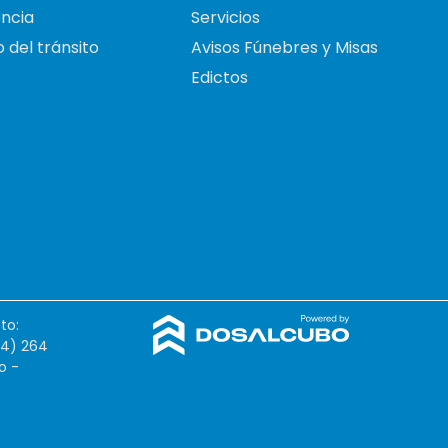
ncia
Servicios
 del tránsito
Avisos Fúnebres y Misas
Edictos
to:
54) 264
o -