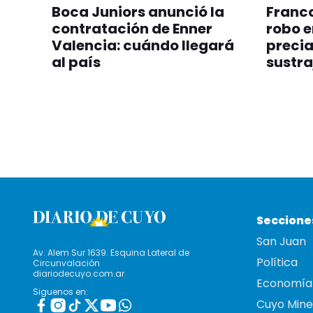
Boca Juniors anunció la
Franco
contratación de Enner
robo e
Valencia: cuándo llegará
precia
al país
sustra
Seccione
San Juan
Av. Alem Sur 1639. Esquina Lateral de
Política
Circunvalación
diariodecuyo.com.ar
Economía
Siguenos en:
Cuyo Mine