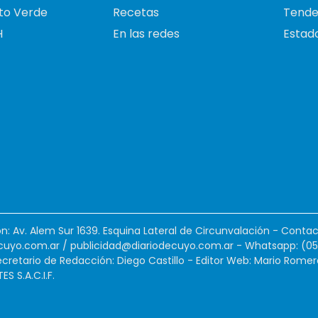
to Verde
Recetas
Tende
H
En las redes
Estado
ión: Av. Alem Sur 1639. Esquina Lateral de Circunvalación - Contac
cuyo.com.ar
/
publicidad@diariodecuyo.com.ar
-
Whatsapp: (0
cretario de Redacción: Diego Castillo - Editor Web: Mario Romer
 S.A.C.I.F.