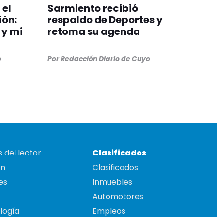
 el
Sarmiento recibió
ión:
respaldo de Deportes y
 y mi
retoma su agenda
o
Por
Redacción Diario de Cuyo
 del lector
Clasificados
on
Clasificados
es
Inmuebles
Automotores
logía
Empleos