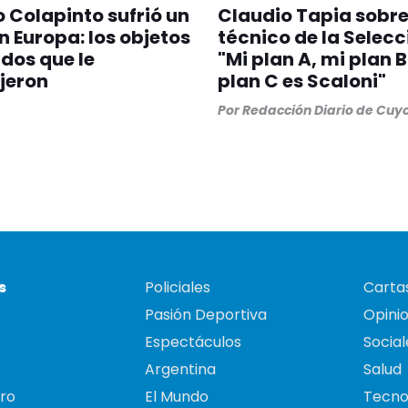
 Colapinto sufrió un
Claudio Tapia sobre
n Europa: los objetos
técnico de la Selecc
dos que le
"Mi plan A, mi plan B
jeron
plan C es Scaloni"
Por
Redacción Diario de Cuy
s
Policiales
Cartas
Pasión Deportiva
Opini
Espectáculos
Social
Argentina
Salud
ro
El Mundo
Tecno