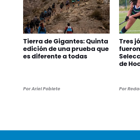
Tierra de Gigantes: Quinta
Tres j
edición de una prueba que
fuero
es diferente a todas
Selec
de Ho
Por
Ariel Poblete
Por
Redac