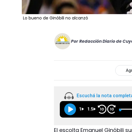
Lo bueno de Ginóbili no alcanzó
Por
Redacción Diario de Cuy
Agr
Escuchá la nota complet
1
1.5
10
10
El escolta Emanuel Ginóbili s