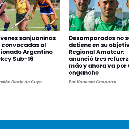
óvenes sanjuaninas
Desamparados no s
n convocadas al
detiene en su objeti
cionado Argentino
Regional Amateur:
ckey Sub-16
anunció tres refuer
más y ahora va por 
enganche
ción Diario de Cuyo
Por
Vanessa Chaparro