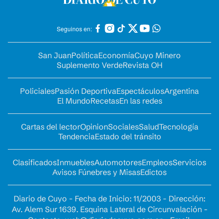
Seguinos en:
San Juan
Política
Economía
Cuyo Minero
Suplemento Verde
Revista OH
Policiales
Pasión Deportiva
Espectáculos
Argentina
El Mundo
Recetas
En las redes
Cartas del lector
Opinion
Sociales
Salud
Tecnología
Tendencia
Estado del tránsito
Clasificados
Inmuebles
Automotores
Empleos
Servicios
Avisos Fúnebres y Misas
Edictos
Diario de Cuyo - Fecha de Inicio: 11/2003 - Dirección:
Av. Alem Sur 1639. Esquina Lateral de Circunvalación -