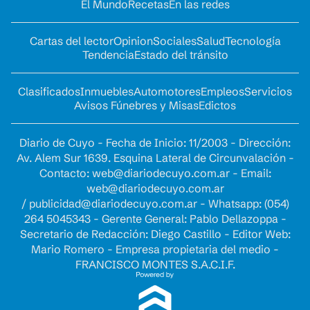
El Mundo
Recetas
En las redes
Cartas del lector
Opinion
Sociales
Salud
Tecnología
Tendencia
Estado del tránsito
Clasificados
Inmuebles
Automotores
Empleos
Servicios
Avisos Fúnebres y Misas
Edictos
Diario de Cuyo - Fecha de Inicio: 11/2003 - Dirección:
Av. Alem Sur 1639. Esquina Lateral de Circunvalación -
Contacto:
web@diariodecuyo.com.ar
- Email:
web@diariodecuyo.com.ar
/
publicidad@diariodecuyo.com.ar
-
Whatsapp: (054)
264 5045343 - Gerente General: Pablo Dellazoppa -
Secretario de Redacción: Diego Castillo - Editor Web:
Mario Romero - Empresa propietaria del medio -
FRANCISCO MONTES S.A.C.I.F.