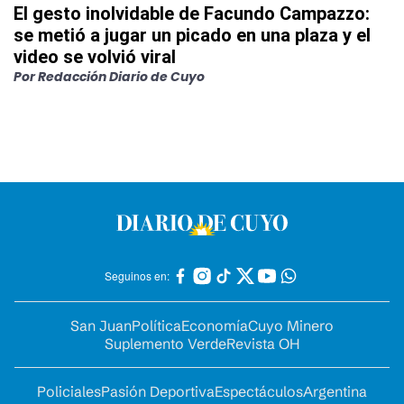
El gesto inolvidable de Facundo Campazzo:
se metió a jugar un picado en una plaza y el
video se volvió viral
Por
Redacción Diario de Cuyo
Seguinos en:
San Juan
Política
Economía
Cuyo Minero
Suplemento Verde
Revista OH
Policiales
Pasión Deportiva
Espectáculos
Argentina