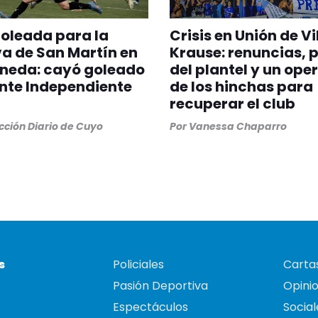
oleada para la
Crisis en Unión de Vi
a de San Martín en
Krause: renuncias, 
aneda: cayó goleado
del plantel y un ope
ante Independiente
de los hinchas para
recuperar el club
ción Diario de Cuyo
Por
Vanessa Chaparro
s
Policiales
Cartas
Pasión Deportiva
Opini
Espectáculos
Social