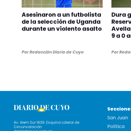
Asesinaron a un futbolista
Dura g
de la selección de Uganda
Reserv
durante un violento asalto
Avell
9 a 0 
Por
Redacción Diario de Cuyo
Por
Redac
Seccione
San Juan
Av. Alem Sur 1639. Esquina Lateral de
Política
Circunvalación