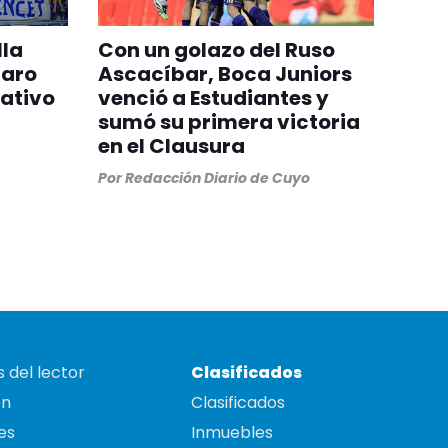
lla
Con un golazo del Ruso
paro
Ascacíbar, Boca Juniors
rativo
venció a Estudiantes y
sumó su primera victoria
en el Clausura
Por
Redacción Diario de Cuyo
 del lector
Clasificados
on
Clasificados
es
Inmuebles