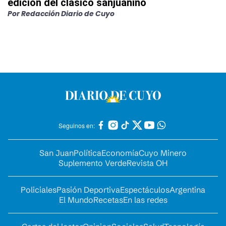
edición del clásico sanjuanino
Por
Redacción Diario de Cuyo
Seguinos en:
San Juan
Política
Economía
Cuyo Minero
Suplemento Verde
Revista OH
Policiales
Pasión Deportiva
Espectáculos
Argentina
El Mundo
Recetas
En las redes