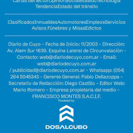
Cartas del lector
Opinion
Sociales
Salud
Tecnología
Tendencia
Estado del tránsito
Clasificados
Inmuebles
Automotores
Empleos
Servicios
Avisos Fúnebres y Misas
Edictos
Diario de Cuyo - Fecha de Inicio: 11/2003 - Dirección:
Av. Alem Sur 1639. Esquina Lateral de Circunvalación -
Contacto:
web@diariodecuyo.com.ar
- Email:
web@diariodecuyo.com.ar
/
publicidad@diariodecuyo.com.ar
-
Whatsapp: (054)
264 5045343 - Gerente General: Pablo Dellazoppa -
Secretario de Redacción: Diego Castillo - Editor Web:
Mario Romero - Empresa propietaria del medio -
FRANCISCO MONTES S.A.C.I.F.