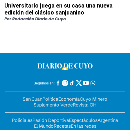
Universitario juega en su casa una nueva
edición del clásico sanjuanino
Por
Redacción Diario de Cuyo
Seguinos en:
San Juan
Política
Economía
Cuyo Minero
Suplemento Verde
Revista OH
Policiales
Pasión Deportiva
Espectáculos
Argentina
El Mundo
Recetas
En las redes