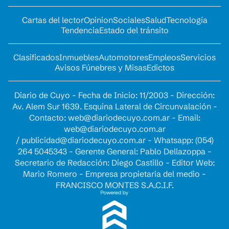
Cartas del lector
Opinion
Sociales
Salud
Tecnología
Tendencia
Estado del tránsito
Clasificados
Inmuebles
Automotores
Empleos
Servicios
Avisos Fúnebres y Misas
Edictos
Diario de Cuyo - Fecha de Inicio: 11/2003 - Dirección:
Av. Alem Sur 1639. Esquina Lateral de Circunvalación -
Contacto:
web@diariodecuyo.com.ar
- Email:
web@diariodecuyo.com.ar
/
publicidad@diariodecuyo.com.ar
-
Whatsapp: (054)
264 5045343 - Gerente General: Pablo Dellazoppa -
Secretario de Redacción: Diego Castillo - Editor Web:
Mario Romero - Empresa propietaria del medio -
FRANCISCO MONTES S.A.C.I.F.