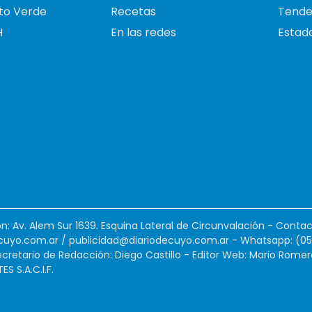
to Verde
Recetas
Tende
H
En las redes
Estado
ión: Av. Alem Sur 1639. Esquina Lateral de Circunvalación - Contac
cuyo.com.ar
/
publicidad@diariodecuyo.com.ar
-
Whatsapp: (0
cretario de Redacción: Diego Castillo - Editor Web: Mario Romer
 S.A.C.I.F.