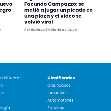
nuevo
Facundo Campazzo: se
egro
metió a jugar un picado en
una plaza y el video se
volvió viral
o
Por
Redacción Diario de Cuyo
 del lector
Clasificados
on
Clasificados
es
Inmuebles
Automotores
logía
Empleos