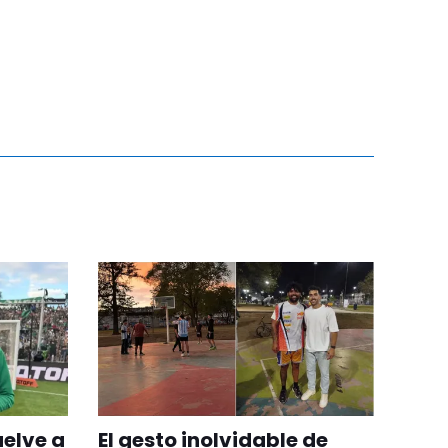
uelve a
El gesto inolvidable de