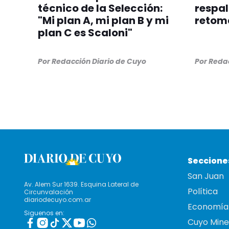
técnico de la Selección:
respal
"Mi plan A, mi plan B y mi
retom
plan C es Scaloni"
Por
Redacción Diario de Cuyo
Por
Redac
Seccione
San Juan
Av. Alem Sur 1639. Esquina Lateral de
Política
Circunvalación
diariodecuyo.com.ar
Economía
Siguenos en:
Cuyo Mine