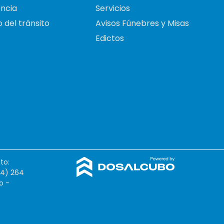
ncia
Servicios
 del tránsito
Avisos Fúnebres y Misas
Edictos
to:
54) 264
o -