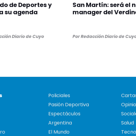
do de Deportes y
San Martín: será el 
a su agenda
manager del Verdin
ción Diario de Cuyo
Por
Redacción Diario de Cuy
s
Policiales
Cartas
Pasión Deportiva
Opini
Espectáculos
Social
Argentina
Salud
ro
El Mundo
Tecno