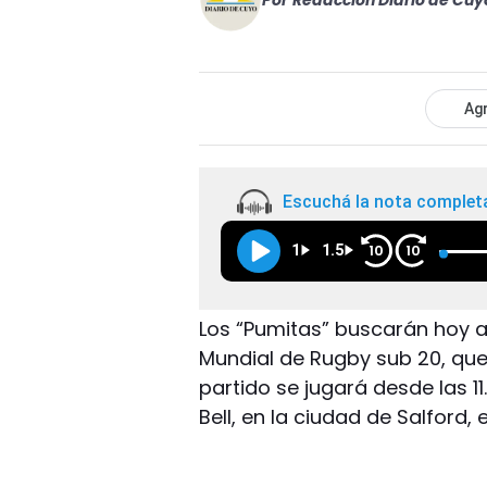
Por
Redacción Diario de Cuy
Agr
Escuchá la nota complet
1
1.5
10
10
Los “Pumitas” buscarán hoy an
Mundial de Rugby sub 20, que 
partido se jugará desde las 11
Bell, en la ciudad de Salford,