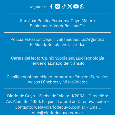
Seguinos en:
San Juan
Política
Economía
Cuyo Minero
Suplemento Verde
Revista OH
Policiales
Pasión Deportiva
Espectáculos
Argentina
El Mundo
Recetas
En las redes
Cartas del lector
Opinion
Sociales
Salud
Tecnología
Tendencia
Estado del tránsito
Clasificados
Inmuebles
Automotores
Empleos
Servicios
Avisos Fúnebres y Misas
Edictos
Diario de Cuyo - Fecha de Inicio: 11/2003 - Dirección:
Av. Alem Sur 1639. Esquina Lateral de Circunvalación -
Contacto:
web@diariodecuyo.com.ar
- Email:
web@diariodecuyo.com.ar