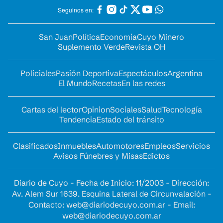
Seguinos en:
San Juan
Política
Economía
Cuyo Minero
Suplemento Verde
Revista OH
Policiales
Pasión Deportiva
Espectáculos
Argentina
El Mundo
Recetas
En las redes
Cartas del lector
Opinion
Sociales
Salud
Tecnología
Tendencia
Estado del tránsito
Clasificados
Inmuebles
Automotores
Empleos
Servicios
Avisos Fúnebres y Misas
Edictos
Diario de Cuyo - Fecha de Inicio: 11/2003 - Dirección:
Av. Alem Sur 1639. Esquina Lateral de Circunvalación -
Contacto:
web@diariodecuyo.com.ar
- Email:
web@diariodecuyo.com.ar