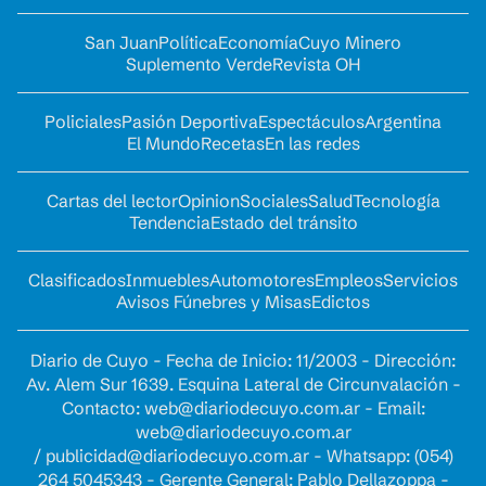
San Juan
Política
Economía
Cuyo Minero
Suplemento Verde
Revista OH
Policiales
Pasión Deportiva
Espectáculos
Argentina
El Mundo
Recetas
En las redes
Cartas del lector
Opinion
Sociales
Salud
Tecnología
Tendencia
Estado del tránsito
Clasificados
Inmuebles
Automotores
Empleos
Servicios
Avisos Fúnebres y Misas
Edictos
Diario de Cuyo - Fecha de Inicio: 11/2003 - Dirección:
Av. Alem Sur 1639. Esquina Lateral de Circunvalación -
Contacto:
web@diariodecuyo.com.ar
- Email:
web@diariodecuyo.com.ar
/
publicidad@diariodecuyo.com.ar
-
Whatsapp: (054)
264 5045343 - Gerente General: Pablo Dellazoppa -