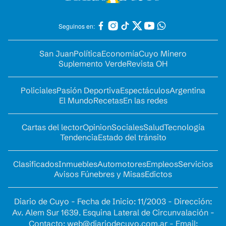
Seguinos en:
San Juan
Política
Economía
Cuyo Minero
Suplemento Verde
Revista OH
Policiales
Pasión Deportiva
Espectáculos
Argentina
El Mundo
Recetas
En las redes
Cartas del lector
Opinion
Sociales
Salud
Tecnología
Tendencia
Estado del tránsito
Clasificados
Inmuebles
Automotores
Empleos
Servicios
Avisos Fúnebres y Misas
Edictos
Diario de Cuyo - Fecha de Inicio: 11/2003 - Dirección:
Av. Alem Sur 1639. Esquina Lateral de Circunvalación -
Contacto:
web@diariodecuyo.com.ar
- Email: