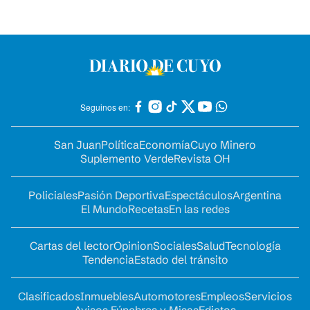
Seguinos en:
San Juan
Política
Economía
Cuyo Minero
Suplemento Verde
Revista OH
Policiales
Pasión Deportiva
Espectáculos
Argentina
El Mundo
Recetas
En las redes
Cartas del lector
Opinion
Sociales
Salud
Tecnología
Tendencia
Estado del tránsito
Clasificados
Inmuebles
Automotores
Empleos
Servicios