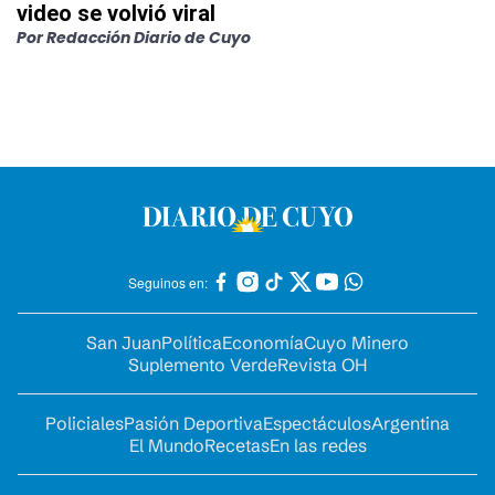
video se volvió viral
Por
Redacción Diario de Cuyo
Seguinos en:
San Juan
Política
Economía
Cuyo Minero
Suplemento Verde
Revista OH
Policiales
Pasión Deportiva
Espectáculos
Argentina
El Mundo
Recetas
En las redes