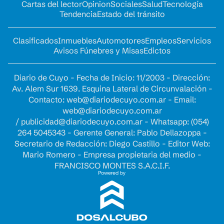
Cartas del lector
Opinion
Sociales
Salud
Tecnología
Tendencia
Estado del tránsito
Clasificados
Inmuebles
Automotores
Empleos
Servicios
Avisos Fúnebres y Misas
Edictos
Diario de Cuyo - Fecha de Inicio: 11/2003 - Dirección:
Av. Alem Sur 1639. Esquina Lateral de Circunvalación -
Contacto:
web@diariodecuyo.com.ar
- Email:
web@diariodecuyo.com.ar
/
publicidad@diariodecuyo.com.ar
-
Whatsapp: (054)
264 5045343 - Gerente General: Pablo Dellazoppa -
Secretario de Redacción: Diego Castillo - Editor Web:
Mario Romero - Empresa propietaria del medio -
FRANCISCO MONTES S.A.C.I.F.